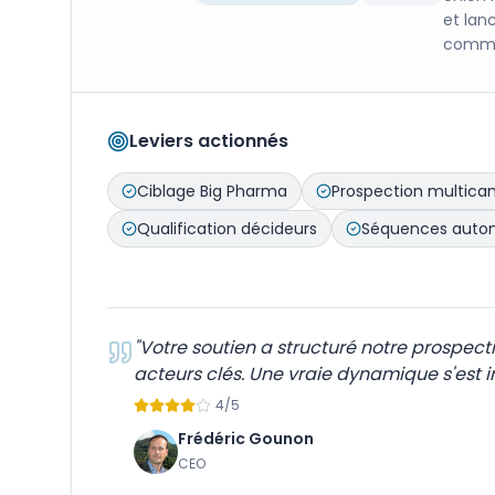
et lan
commer
Leviers actionnés
Ciblage Big Pharma
Prospection multica
Qualification décideurs
Séquences auto
"
Votre soutien a structuré notre prospect
acteurs clés. Une vraie dynamique s'est in
4
/5
Frédéric Gounon
CEO