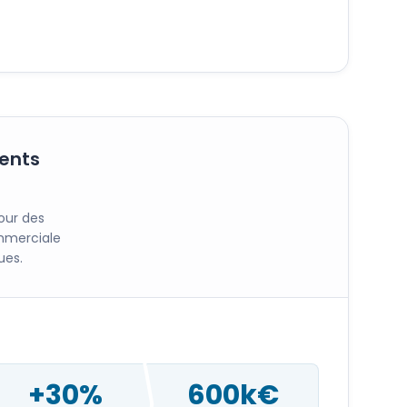
rents
our des
ommerciale
ues.
+30%
600k€