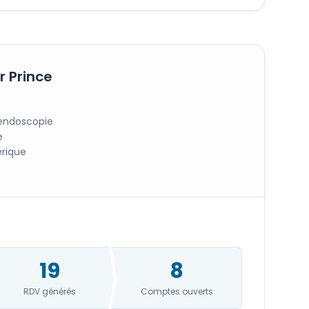
r Prince
'endoscopie
e
érique
19
8
RDV générés
Comptes ouverts