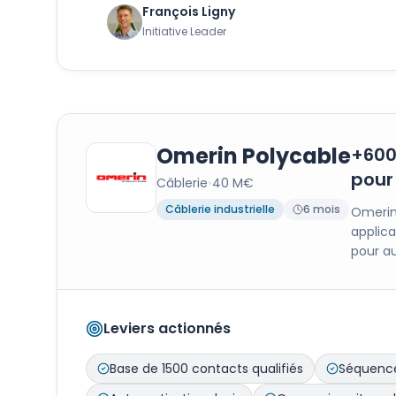
François Ligny
Initiative Leader
Omerin Polycable
+600
pour
Câblerie
•
40 M€
Câblerie industrielle
6 mois
Omerin 
applic
pour a
Leviers actionnés
Base de 1500 contacts qualifiés
Séquenc