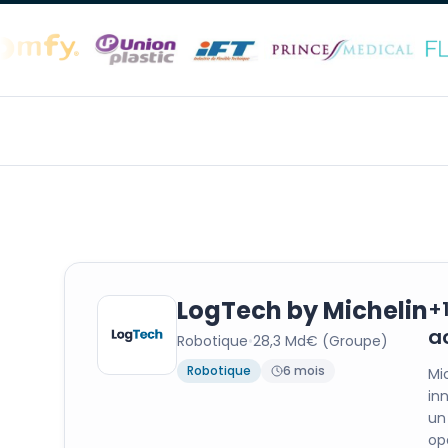
LogTech by Michelin
+
a
Robotique
•
28,3 Md€ (Groupe)
Robotique
6 mois
Mi
in
un
op