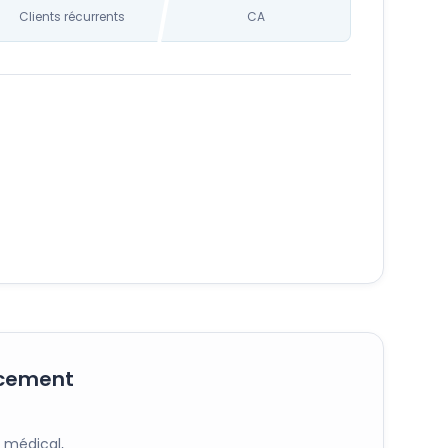
Clients récurrents
CA
ncement
r médical,