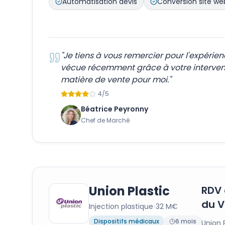
Automatisation devis
Conversion site we
"
Je tiens à vous remercier pour l'expérien
vécue récemment grâce à votre intervent
matière de vente pour moi.
"
4
/5
Béatrice Peyronny
Chef de Marché
Union Plastic
RDV 
du V
Injection plastique
•
32 M€
Dispositifs médicaux
6 mois
Union 