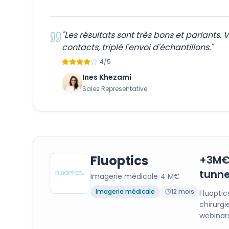
"
Les résultats sont très bons et parlants
contacts, triplé l'envoi d'échantillons.
"
4
/5
Ines Khezami
Sales Representative
Fluoptics
+3M€ 
tunne
Imagerie médicale
•
4 M€
Imagerie médicale
12 mois
Fluoptic
chirurgi
webinars