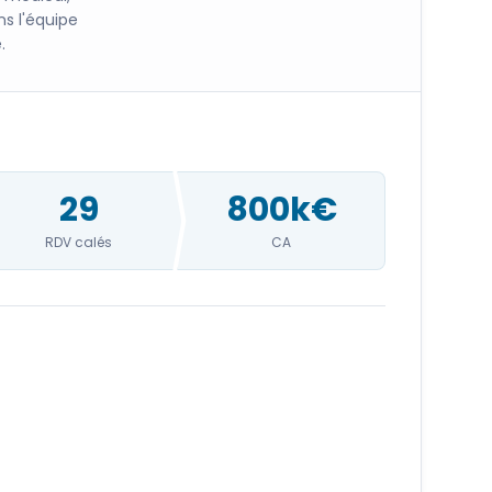
s l'équipe
.
29
800k€
RDV calés
CA